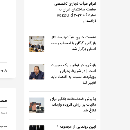
اعزام هیأت تجاری تخصصی
صنعت ساختمان ایران به
نمایشگاه KazBuild 2026
قزاقستان
نشست خبری هیأت‌رئیسه اتاق
بازرگانی گرگان با اصحاب رسانه
استان برگزار شد
بازنگری در قوانین یک ضرورت
است | در شرایط بحرانی
بازدید 221
رویکردها نسبت به اقتصاد باید
تغییر کند
پذیرش ضمانت‌نامه بانکی برای
مصو
مالیات بر ارزش افزوده واردات
ابلاغ شد
دسته 
مصوب
آیین رونمایی از مجموعه ۹