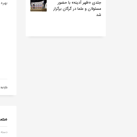
جلدی «ظهر آدینه» با حضور
بهره 
مسئولان و علما در گرگان برگزار
شد
بازدید 917
مصو
دسته 