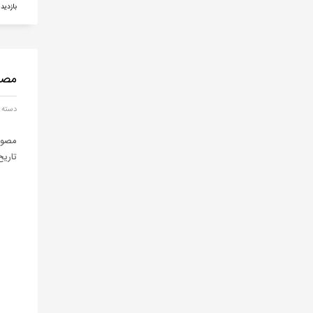
بازدید 912
مصو
دسته 
مصوب
تاریخ 99/11/21صورت فایل PDF ب