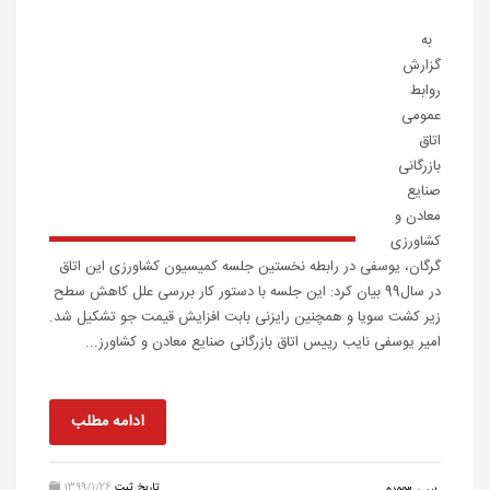
به
گزارش
روابط
عمومی
اتاق
بازرگانی
صنایع
معادن و
کشاورزی
گرگان، یوسفی در رابطه نخستین جلسه کمیسیون کشاورزی این اتاق
در سال99 بیان کرد: این جلسه با دستور کار بررسی علل کاهش سطح
زیر کشت سویا و همچنین رایزنی بابت افزایش قیمت جو تشکیل شد.
امیر یوسفی نایب رییس اتاق بازرگانی صنایع معادن و کشاورز...
ادامه مطلب
تاریخ ثبت
1399/1/26