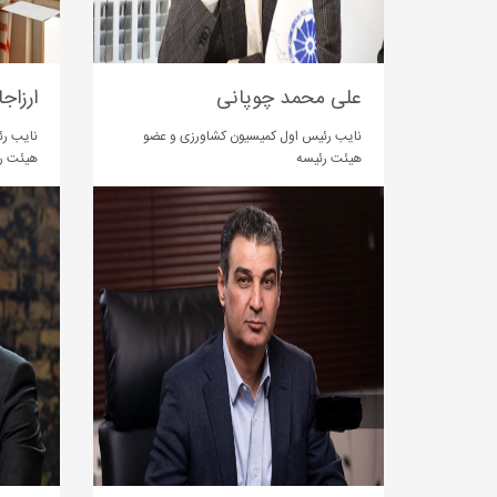
علی محمد چوپانی
ارزاج
نایب رئیس اول کمیسیون کشاورزی و عضو
نایب ر
هیئت رئیسه
هیئت ر