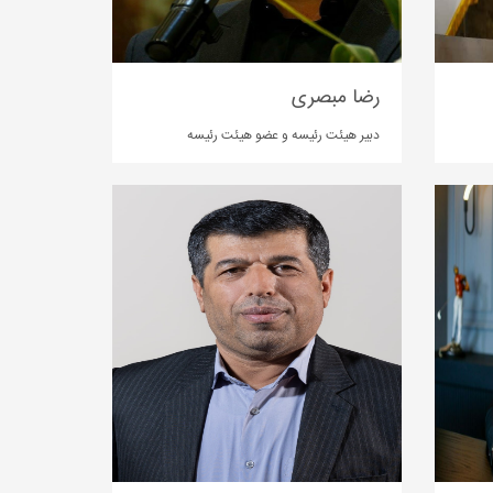
رضا مبصری
دبیر هیئت رئیسه و عضو هیئت رئیسه