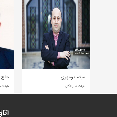
میثم دومهری
حاج 
هیئت نمایندگان
هیئت نم
اتا