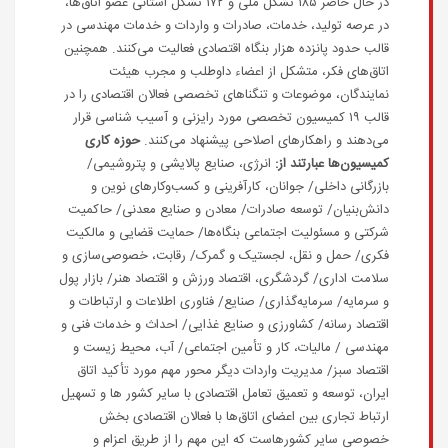
در حال حاضر ۱۸۵ تشکل ملی و ۱۷۲ تشکل استانی عضو اتاق‌ها،
در عرصه تولید، خدمات، صادرات و واردات و خدمات مهندسی در
قالب حدود پانزده هزار بنگاه اقتصادی فعالیت می‌کنند. همچنین
اتاق‌های فکر، متشکل از اعضاء داوطلب و مجرب هیئت
نمایندگان، موضوعات و تنگناهای تخصصی فعالان اقتصادی را در
قالب ۱۹ کمیسیون تخصصی مورد رایزنی و آسیب شنا‌‌سی قرار
می‌دهند و راهکارهای اصلاحی پیشنهاد می‌کنند.
حوزه‌ کاری
کمیسیون‌ها عبارتند از:
انرژی، صنایع پالایشی و پتروشیمی/
بازرگانی داخلی/ جوانان، کارآفرینی و کسب‌وکارهای نوین و
دانش‌بنیان/ توسعه صادرات/ معادن و صنایع معدنی/ حاکمیت
شرکتی و مسئولیت اجتماعی بنگاه‌ها/ حمایت‌ قضایی و مالکیت
فکری/ حمل و نقل، لجستیک و گمرک/ رقابت، خصوصی‌سازی و
سلامت اداری/ گردشگری، اقتصاد ورزش و اقتصاد هنر/ بازار پول
و سرمایه/ سرمایه‌گذاری/ صنایع/ فناوری اطلاعات و ارتباطات و
اقتصاد رسانه/ کشاورزی و صنایع غذایی/ احداث و خدمات فنی و
مهندسی / مالیات، کار و تأمین اجتماعی/ آب، محیط زیست و
اقتصاد سبز/ مدیریت واردات دیگر محور مهم مورد تأکید اتاق
ایران، توسعه و تعمیق تعامل اقتصادی با سایر کشور ها و تسهیل
ارتباط تجاری بین اعضای اتاق‌ها با فعالان اقتصادی بخش
خصوصی سایر کشورهاست که این مهم را از طریق اعزام و