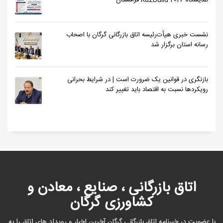
نمایشگاه KazBuild 2026 قزاقستان
نشست خبری هیأت‌رئیسه اتاق بازرگانی گرگان با اصحاب
رسانه استان برگزار شد
بازنگری در قوانین یک ضرورت است | در شرایط بحرانی
رویکردها نسبت به اقتصاد باید تغییر کند
اتاق بازرگانی ، صنایع ، معادن و
کشاورزی گرگان
با عضویت در خبرنامه اتاق بازرگانی گرگان آخرین اخبار و رویداد های اتاق را به