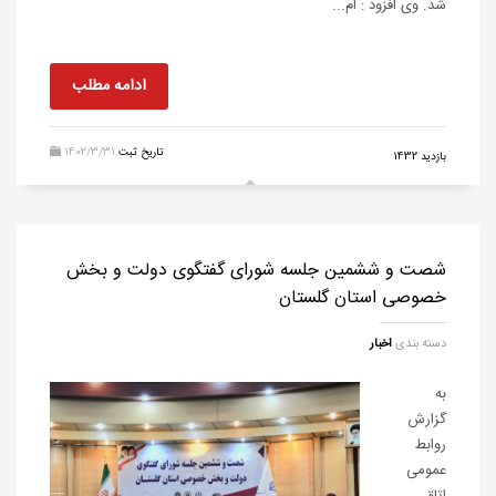
شد. وی افزود : ام...
ادامه مطلب
تاریخ ثبت
1402/3/31
بازدید 1432
شصت و ششمین جلسه شورای گفتگوی دولت و بخش
خصوصی استان گلستان
دسته بندی
اخبار
به
گزارش
روابط
عمومی