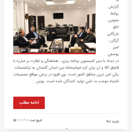
به
گزارش
روابط
عمومی
اتاق
بازرگانی
گرگان ،
امیر
یوسفی
در دیداد با دبیر کمیسیون برنامه ریزی ، هماهنگی و نظارت بر مبارزه با
قاچاق کالا و ارز بیان کرد:خوشبختانه مرز استان گلستان به ترکمنستات
یکی امن ترین مناطق کشور است. وی افزود:در برخی مواقع تصمیمات
اشتباه موجب بد نامی تولید کنندگان شده است. یوس...
ادامه مطلب
تاریخ ثبت
1402/4/5
بازدید 981