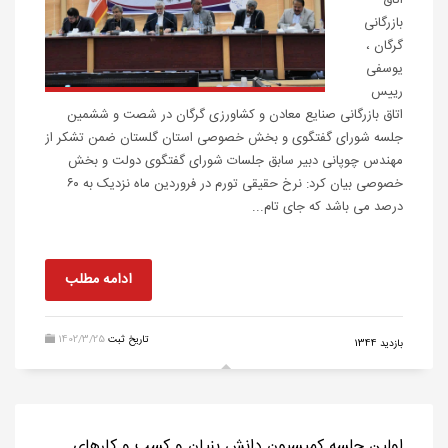
اتاق
بازرگانی
گرگان ،
یوسفی
رییس
اتاق بازرگانی صنایع معادن و کشاورزی گرگان در شصت و ششمین
جلسه شورای گفتگوی و بخش خصوصی استان گلستان ضمن تشکر از
مهندس چوپانی دبیر سابق جلسات شورای گفتگوی دولت و بخش
خصوصی بیان کرد: نرخ حقیقی تورم در فروردین ماه نزدیک به ۶۰
درصد می باشد که جای تام...
ادامه مطلب
تاریخ ثبت
1402/3/25
بازدید 1344
اولین جلسه کمیسیون دانش بنیان و کسب و کارهای