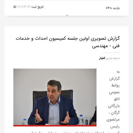
تاریخ ثبت
1402/3/14
بازدید 1148
گزارش تصویری اولین جلسه کمیسیون احداث و خدمات
فنی - مهندسی
دسته بندی
اخبار
به
گزارش
روابط
عمومی
اتاق
بازرگانی
گرگان ،
مرتضوی
رئیس