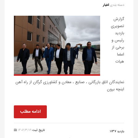
دسته بندی
اخبار
گزارش
تصویری
بازدید
رئیس و
برخی از
اعضا
هیات
نمایندگان اتاق بازرگانی ، صنایع ، معادن و کشاورزی گرگان از راه آهن
اینچه برون
ادامه مطلب
تاریخ ثبت
1402/3/19
بازدید 1137