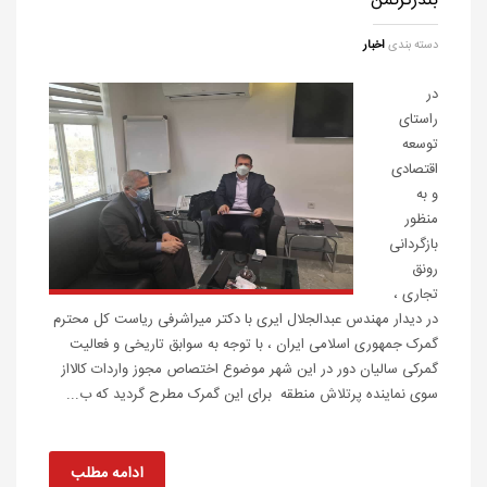
بندرترکمن
دسته بندی
اخبار
در
راستای
توسعه
اقتصادی
و به
منظور
بازگردانی
رونق
تجاری ،
در دیدار مهندس عبدالجلال ایری با دکتر میراشرفی ریاست کل محترم
گمرک جمهوری اسلامی ایران ، با توجه به سوابق تاریخی و فعالیت
گمرکی سالیان دور در این شهر موضوع اختصاص مجوز واردات کالااز
سوی نماینده پرتلاش منطقه برای این گمرک مطرح گردید که ب...
ادامه مطلب