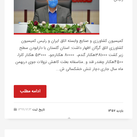
کمیسیون کشاورزی و صنایع وابسته اتاق ایران و رئیس کمیسیون
کشاورزی اتاق گرگان اظهار داشت: استان گلستان با دارابودن سطح
زیر کشت 381000هکتار گندم، 80000 هکتارجو، 53000 هکتار کلزا،
4500هکتار چغندر قند و..متاسفانه بعلت کاهش نزولات جوی دربهمن
ماه سال جاری دچار تنش خشکسالی ش...
ادامه مطلب
تاریخ ثبت
1399/12/3
بازدید 1357