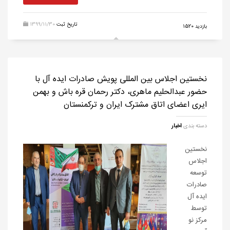
تاریخ ثبت
1399/11/30
بازدید 1520
نخستین اجلاس بین المللی پویش صادرات ایده آل با
حضور عبدالحلیم ماهری، دکتر رحمان قره باش و بهمن
ایری اعضای اتاق مشترک ایران و ترکمنستان
دسته بندی
اخبار
نخستین
اجلاس
توسعه
صادرات
ایده آل
توسط
مرکز نو