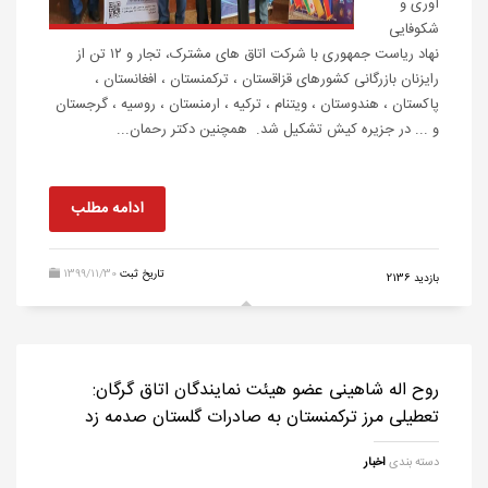
آوری و
شکوفایی
نهاد ریاست جمهوری با شرکت اتاق های مشترک، تجار و ۱۲ تن از
رایزنان بازرگانی کشورهای قزاقستان ، ترکمنستان ، افغانستان ،
پاکستان ، هندوستان ، ویتنام ، ترکیه ، ارمنستان ، روسیه ، گرجستان
و ... در جزیره کیش تشکیل شد. همچنین دکتر رحمان...
ادامه مطلب
تاریخ ثبت
1399/11/30
بازدید 2136
روح اله شاهینی عضو هیئت نمایندگان اتاق گرگان:
تعطیلی مرز ترکمنستان به صادرات گلستان صدمه زد
دسته بندی
اخبار