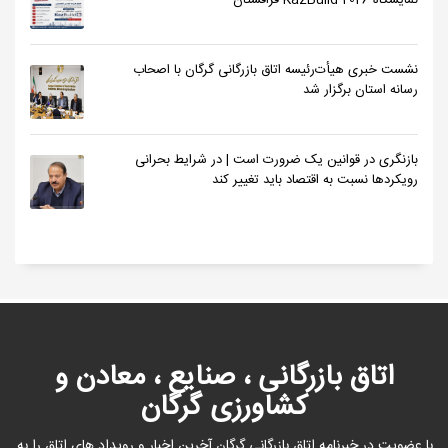
نمایشگاه KazBuild 2026 قزاقستان
نشست خبری هیأت‌رئیسه اتاق بازرگانی گرگان با اصحاب
رسانه استان برگزار شد
بازنگری در قوانین یک ضرورت است | در شرایط بحرانی
رویکردها نسبت به اقتصاد باید تغییر کند
اتاق بازرگانی ، صنایع ، معادن و
کشاورزی گرگان
با عضویت در خبرنامه اتاق بازرگانی گرگان آخرین اخبار و رویداد های اتاق را به