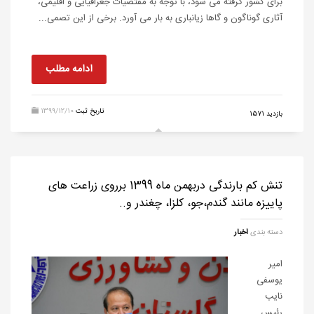
برای کشور گرفته می شود، با توجه به مقتضیات جغرافیایی و اقلیمی،
آثاری گوناگون و گاها زیانباری به بار می آورد. برخی از این تصمی...
ادامه مطلب
تاریخ ثبت
1399/12/10
بازدید 1571
تنش کم بارندگی دربهمن ماه 1399 برروی زراعت های
پاییزه مانند گندم،جو، کلزا، چغندر و..
دسته بندی
اخبار
امیر
یوسفی
نایب
رئیس