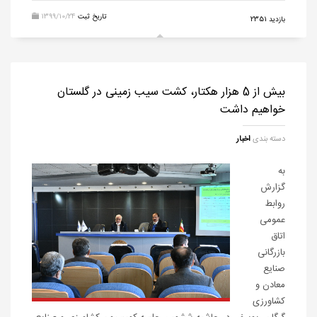
تاریخ ثبت
1399/10/24
بازدید 2351
بیش از 5 هزار هکتار، کشت سیب زمینی در گلستان
خواهیم داشت
دسته بندی
اخبار
به
گزارش
روابط
عمومی
اتاق
بازرگانی
صنایع
معادن و
کشاورزی