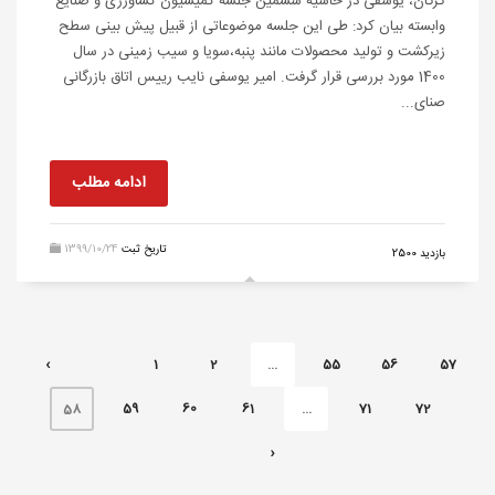
گرگان، یوسفی در حاشیه ششمین جلسه کمیسیون کشاورزی و صنایع
وابسته بیان کرد: طی این جلسه موضوعاتی از قبیل پیش بینی سطح
زیرکشت و تولید محصولات مانند پنبه،سویا و سیب زمینی در سال
1400 مورد بررسی قرار گرفت. امیر یوسفی نایب رییس اتاق بازرگانی
صنای...
ادامه مطلب
تاریخ ثبت
1399/10/24
بازدید 2500
‹
1
2
...
55
56
57
59
60
61
...
71
72
58
›