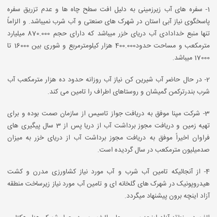
1- سفره های آب زیرزمینی به دلیل افت سطح چاه ها و عدم تزریق سفره
پاسخگوی نیاز آبی استان در شهرک های صنعتی و آب شرب نمیباشد. و الزاماً
تنها منبع خدادادی آب دریای خزر میباشد که دارای حجم 870.000 میلیارد
مترمکعب و مساحت حدود400.000 هزار کیلومترمربع و شوری بین 16000 تا
17000 میباشد.
2- در حال حاضر آب شیرین کن نیاز آب روزانه حدود ده هزار مترمکعب آب
شرب بندرترکمن گمیشان و روستاهای اطراف را تامین می کند.
3- شرکت مپنا موفق به دریافت جواز تاسیس از سازمان صمت بوده و برای
تهیه زمین و دریافت مجوز برداشت آب از دریا پس از 3 سال پیگیری های
فراوان اخیراً موفق به دریافت مجوز برداشت آب از دریای خزر به میزان
صدمیلیون مترمکعب در سال گردیده است.
4- از آنجائیکه تامین آب شرب و آب مورد نیاز کشاورزی مدرن و کشت
هیدروپونیک در شهرک های گلخانه ای و تامین آب مورد نیاز زیرساخت منطقه
آزاد اینچه برون پیشنهاد میگردد.