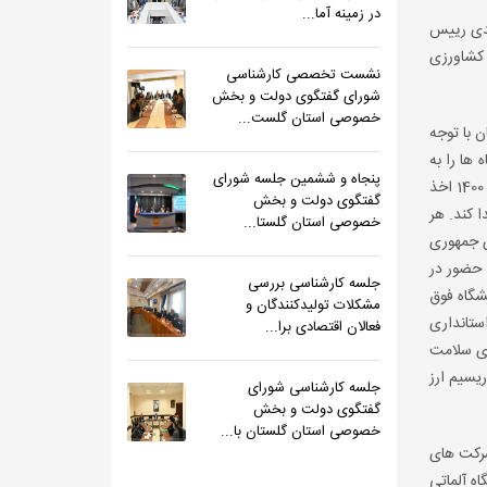
در زمینه آما...
بدی رییس
 کشاورزی
نشست تخصصی کارشناسی
شورای گفتگوی دولت و بخش
خصوصی استان گلست...
 با توجه
ها را به
پنجاه و ششمین جلسه شورای
سمت خود جلب کنند، چرا که کشور قزاقستان سیستم بانکی فعال دارد. با پیگیری های به عمل آمده مجوز حضور در نمایشگاه آلماتی در اواخر سال 1400 اخذ
گفتگوی دولت و بخش
 کند. هر
خصوصی استان گلستا...
گری جمهوری
 حضور در
جلسه کارشناسی بررسی
شگاه فوق
مشکلات تولیدکنندگان و
ستانداری
فعالان اقتصادی برا...
ری سلامت
ریسیم ارز
جلسه کارشناسی شورای
گفتگوی دولت و بخش
خصوصی استان گلستان با...
شرکت های
 نمایشگاه آلماتی