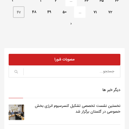
‹
1
2
...
44
45
46
48
49
50
...
71
72
47
›
مصوبات شورا
دیگر خبر ها
نخستین نشست تخصصی تشکیل کنسرسیوم انرژی بخش
خصوصی در گلستان برگزار شد