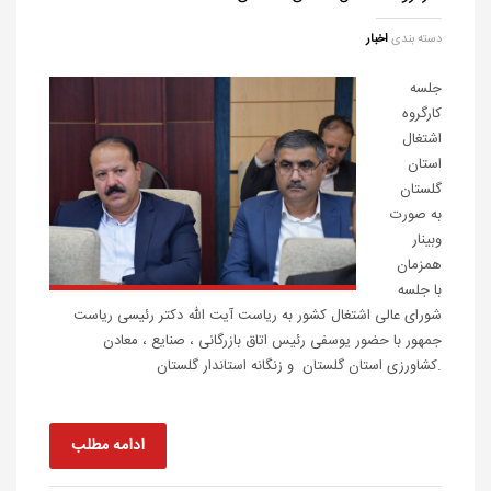
دسته بندی
اخبار
جلسه
کارگروه
اشتغال
استان
گلستان
به صورت
وبینار
همزمان
با جلسه
شورای عالی اشتغال کشور به ریاست آیت الله دکتر رئیسی ریاست
جمهور با حضور یوسفی رئیس اتاق بازرگانی ، صنایع ، معادن
.کشاورزی استان گلستان و زنگانه استاندار گلستان
ادامه مطلب