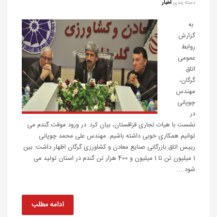
دسته بندی
اخبار
به
گزارش
روابط
عمومی
اتاق
گرگان،
مهندس
چوپانی
در
نشست با هیات تجاری قزاقستان، بیان کرد: در ورود موقت گندم می
توانیم همکاری خوبی داشته باشیم. مهندس علی محمد چوپانی
رییس اتاق بازرگانی صنایع معادن و کشاورزی گرگان اظهار داشت: بین
1 میلیون تن تا 1 میلیون و 400 هزار تن گندم در استان تولید می
شود....
ادامه مطلب