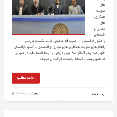
های
تقویت
همکاری
های
تجاری و
اقتصادی
با کشور قزاقستان حبیب اله ملکوتی فر در نشست بررسی
راهکارهای تقویت همکاری های تجاری و اقتصادی با کشور قزاقستان
اظهار کرد: بندر اکتائو ۴۸۰ مایل دریایی با اینجا فاصله دارد در صورتی
که همین بندر با آستانه پایتخت قزاقستان نزدیک...
ادامه مطلب
تاریخ ثبت
1397/11/18
بازدید 3522