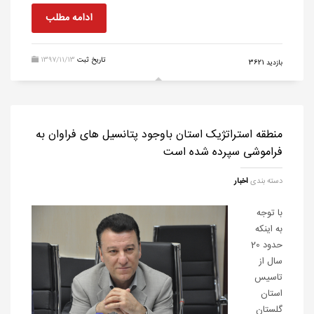
ادامه مطلب
تاریخ ثبت
1397/11/13
بازدید 3621
منطقه استراتژیک استان باوجود پتانسیل های فراوان به
فراموشی سپرده شده است
دسته بندی
اخبار
با توجه
به اینکه
حدود 20
سال از
تاسیس
استان
گلستان