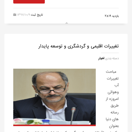
تاریخ ثبت
1397/10/9
بازدید 2819
تغییرات اقلیمی و گردشگری و توسعه پایدار
دسته بندی
اخبار
مباحث
تغییرات
آب
وهوائی
امروزه از
طریق
رسانه
های دنیا
بعنوان