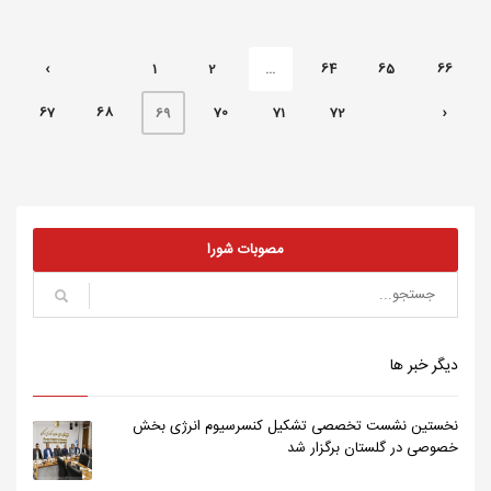
‹
1
2
...
64
65
66
67
68
70
71
72
›
69
مصوبات شورا
دیگر خبر ها
نخستین نشست تخصصی تشکیل کنسرسیوم انرژی بخش
خصوصی در گلستان برگزار شد