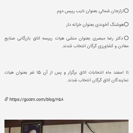
⭕️ارازجان شمالی بعنوان نایب رییس دوم
⭕️هوشنگ آخوندی بعنوان خزانه دار
⭕️دکتر رضا مبصری بعنوان منشی هیات رییسه اتاق بازرگانی صنایع
معادن و کشاورزی گرگان انتخاب شدند.
11 اسفند ماه انتخابات اتاق برگزار و پس از آن 15 نفر بعنوان هیات
نمایندگان اتاق گرگان انتخاب شدند.
https://gccim.com/blog/258