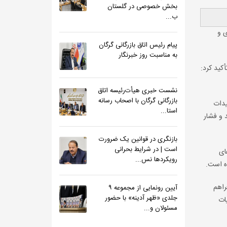
بخش خصوصی در گلستان
ب...
ی و
پیام رئیس اتاق بازرگانی گرگان
به مناسبت روز خبرنگار
کید کرد:
نشست خبری هیأت‌رئیسه اتاق
بازرگانی گرگان با اصحاب رسانه
یدات
استا...
 و فشار
بازنگری در قوانین یک ضرورت
است | در شرایط بحرانی
ای
رویکردها نس...
ه است.
راهم
آیین رونمایی از مجموعه ۹
جلدی «ظهر آدینه» با حضور
ات
مسئولان و...