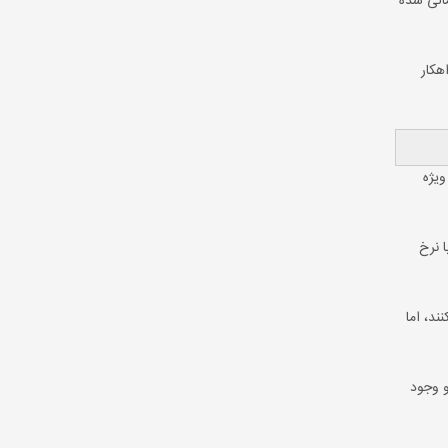
الی شده
هکار
ویژه
رائه آن با نرخ
ند، اما
و وجود