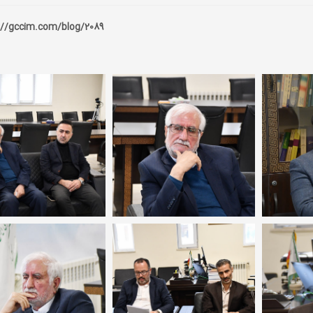
://gccim.com/blog/2089