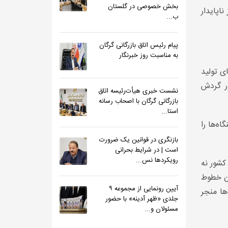
بخش خصوصی در گلستان
اپایدار
ب...
پیام رئیس اتاق بازرگانی گرگان
به مناسبت روز خبرنگار
ی تولید
در گردش
نشست خبری هیأت‌رئیسه اتاق
بازرگانی گرگان با اصحاب رسانه
استا...
ه‌ها را
بازنگری در قوانین یک ضرورت
است | در شرایط بحرانی
رویکردها نس...
کشور نه
دن خطوط
آیین رونمایی از مجموعه ۹
ها منجر
جلدی «ظهر آدینه» با حضور
مسئولان و...