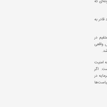
ه‌ای که
قادر به
قیم در
ش واقعی
شد.
ه امنیت
ت. اگر
مایه در
یاست‌ها