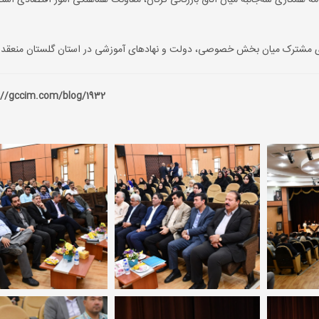
مه همکاری سه‌جانبه میان اتاق بازرگانی گرگان، معاونت هماهنگی امور اقتصادی استا
های مشترک میان بخش خصوصی، دولت و نهادهای آموزشی در استان گلستان منعقد 
://gccim.com/blog/1932