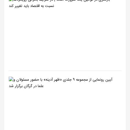
در
قوانین
یک
ضرورت
است
|
در
شرایط
بحرانی
رویکردها
نس...
آیین
رونمایی
از
مجموعه
۹
جلدی
«ظهر
آدینه»
با