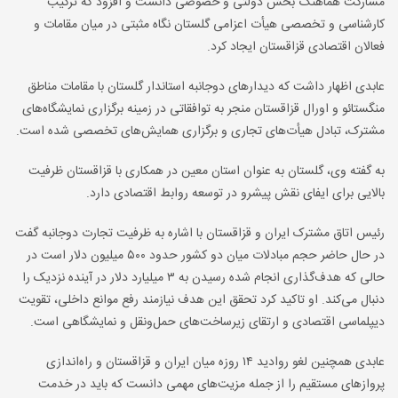
مشارکت هماهنگ بخش دولتی و خصوصی دانست و افزود که ترکیب
کارشناسی و تخصصی هیأت اعزامی گلستان نگاه مثبتی در میان مقامات و
فعالان اقتصادی قزاقستان ایجاد کرد.
عابدی اظهار داشت که دیدارهای دوجانبه استاندار گلستان با مقامات مناطق
منگستائو و اورال قزاقستان منجر به توافقاتی در زمینه برگزاری نمایشگاه‌های
مشترک، تبادل هیأت‌های تجاری و برگزاری همایش‌های تخصصی شده است.
به گفته وی، گلستان به عنوان استان معین در همکاری با قزاقستان ظرفیت
بالایی برای ایفای نقش پیشرو در توسعه روابط اقتصادی دارد.
رئیس اتاق مشترک ایران و قزاقستان با اشاره به ظرفیت تجارت دوجانبه گفت
در حال حاضر حجم مبادلات میان دو کشور حدود ۵۰۰ میلیون دلار است در
حالی که هدف‌گذاری انجام شده رسیدن به ۳ میلیارد دلار در آینده نزدیک را
دنبال می‌کند. او تاکید کرد تحقق این هدف نیازمند رفع موانع داخلی، تقویت
دیپلماسی اقتصادی و ارتقای زیرساخت‌های حمل‌ونقل و نمایشگاهی است.
عابدی همچنین لغو روادید ۱۴ روزه میان ایران و قزاقستان و راه‌اندازی
پروازهای مستقیم را از جمله مزیت‌های مهمی دانست که باید در خدمت