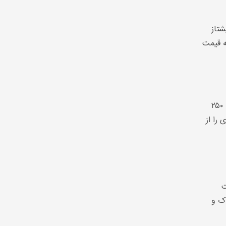
مرغ کشور، پیشتاز
ه قیمت
وی تأکید کرد که وعده‌ پرداخت نقدی یارانه و تأمین نهاده از داخل «در موعد مقرر» محقق نشد و به‌جای حمایت از تولیدکننده، ۲۵۰
 را از
یت
صرف آب و خوراک و