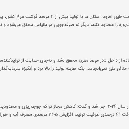
مبصری با اشاره به نقش برجسته استان گلستان در صنعت طیور افزود: استان ما با تولید بیش از ۱۱ درصد گوشت 
وزه را محدود کنند، دیگر نه صرفه‌جویی در مقیاس محقق می‌شود و ن
فع ملی نمی‌انجامد، بلکه هزینه تولید را بالا برد و انگیزه سرمایه‌گذاری
مبصری به مقررات جدید «ردپای کربنی» اشاره کرد که در سال ۲۰۲۴ اجرا شد و گفت: کاهش مجاز تراکم جوجه‌ریزی و محدود
افزایش وزن روزانه نژادهای بومی مانند آرین، منجر به افت ۴۴ درصدی ظرفیت تولید، افزایش ۳۴٫۵ درصدی م