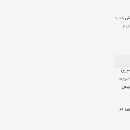
توان حدود
ور و
سیون
ترسی به جوجه
خصیص
یی در