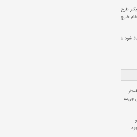
یگیر طرح
به صورت خام خارج
ذ شود تا
ستار
ل جریمه
جود