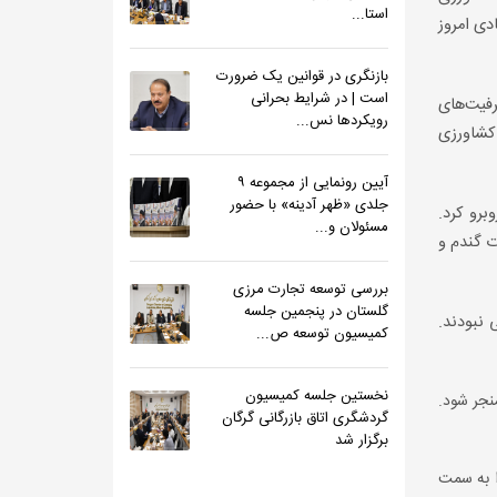
استا...
دی امروز
بازنگری در قوانین یک ضرورت
است | در شرایط بحرانی
فیت‌های
رویکردها نس...
تصادی و کشاورزی
آیین رونمایی از مجموعه ۹
جلدی «ظهر آدینه» با حضور
دی روبرو کرد.
مسئولان و...
ت گندم و
بررسی توسعه تجارت مرزی
گلستان در پنجمین جلسه
 نبودند.
کمیسیون توسعه ص...
نخستین جلسه کمیسیون
منجر شود.
گردشگری اتاق بازرگانی گرگان
برگزار شد
ا به سمت