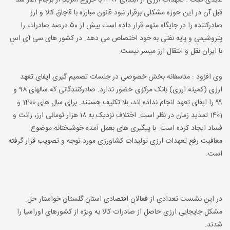
عابدی گفت : تعهدات ارزی از ابتدای ۱۳۹۷ با خروج آمریکا از برجام آغاز شد
قبل آن در این حوزه مشکلی برقرار نبود قانون مبارزه با قاچاق کالا و ارز
صادرکننده را در جایگاه متهم قرار داده است بیش از ۵۰ درصد صادرات را
پتروشیمی و پایه نفتی به خود اختصاص می دهد. در کشور های سی آی اس
با ایران نقل و انتقال ارز میسر نیست.
وی افزود : متاسفانه بخش خصوصی در جلسات تصمیم گیری ایفای تعهد
ارزی (کمیته ارزی) بانک مرکزی حضور ندارد. صادرکنندگانی که سالهای ۹۸ و
۹۹ را ایفای تعهد انجام نداده اند، بلا تکلیف هستند. برای سال های 1400 و
1401 تمدید زمان در نظر است. اختلاف نزدیک به ۱۸ هزار تومانی ارز، رانت و
فساد ایجاد کرده است. با پیگیری های بعمل آمده خوشبختانه موضوع
معافیت رفع تعهدات ارزی تولیدات کشاورزی مورد توجه و تصویب قرار گرفته
است.
در این نشست تعدادی از فعالان اقتصادی استان گلستان خواستار حل
مشکل جایجایی ارزی حاصل از صادرات کالا به ویژه از کشورهای اوراسیا را
شدند.