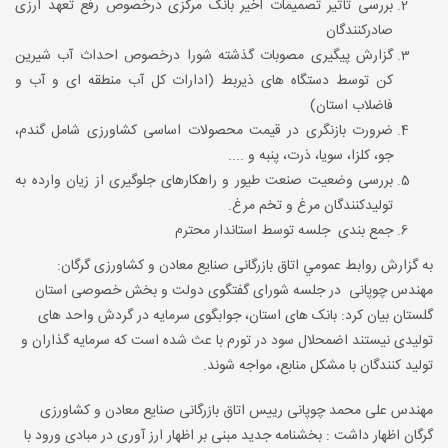
بررسی تأثیر تصمیمات اخیر بانک مرکزی درخصوص رفع تعهد ارزی
صادرکنندگان
گزارش پیگیری مصوبات گذشته شورا درخصوص احداث آب شیرین
کن توسط دستگاه های ذیربط (ادارات کل آب منطقه ای و آب و
فاضلاب استان)
ضرورت بازنگری در قیمت محصولات اساسی کشاورزی شامل گندم،
جو، کلزا، سویا، ذرت، پنبه و ....
بررسی وضعیت صنعت طیور و راهکارهای جلوگیری از زیان وارده به
تولیدکنندگان مرغ و تخم مرغ.
جمع بندی جلسه توسط استاندار محترم
به گزارش روابط عمومي اتاق بازرگانی صنایع معادن و کشاورزی گرگان:
مهندس چوپانی در جلسه شورای گفتگوی دولت و بخش خصوصی استان
گلستان بیان کرد: بانک های استان، جوابگوی سرمایه در گردش واحد های
تولیدی نیستند اضمحلال سود در تورم با عث شده است که سرمایه گذاران و
تولید کنندگان با مشکل منابع، مواجه شوند.
مهندس علی محمد چوپانی رییس اتاق بازرگانی صنایع معادن و کشاورزی
گرگان اظهار داشت : بخشنامه جدید مبنی بر اظهار ارز آوری در مبادی ورود با