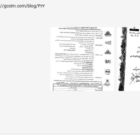
://gccim.com/blog/422